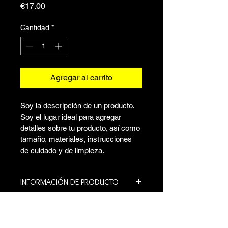
Precio
€17.00
Cantidad
*
Agregar al carrito
Soy la descripción de un producto. 
Soy el lugar ideal para agregar 
detalles sobre tu producto, así como 
tamaño, materiales, instrucciones 
de cuidado y de limpieza.
INFORMACIÓN DE PRODUCTO
Soy la descripción de un producto. 
POLÍTICA DE DEVOLUCIÓN Y
Soy el lugar ideal para agregar 
REEMBOLSO
detalles sobre tu producto, así como 