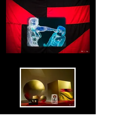
VC
/ 21
es
un proyecto que interviene
elementos de la colección
del Reina Sofía.
Subvirtiendo imágenes y añadiendo nuevas